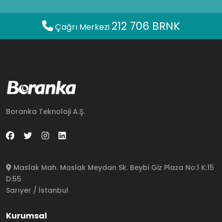
212 706 BRNK
Çağrı Merkezi
Boranka Teknoloji A.Ş.
Maslak Mah. Maslak Meydan Sk. Beybi Giz Plaza No:1 K:15
D:55
Sarıyer / İstanbul
Kurumsal