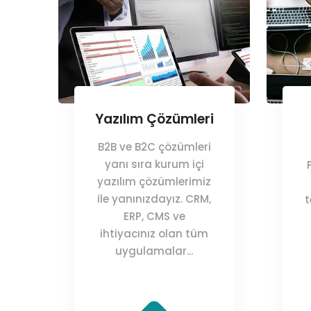
Yazılım Çözümleri
B2B ve B2C çözümleri
yanı sıra kurum içi
yazılım çözümlerimiz
ile yanınızdayız. CRM,
t
ERP, CMS ve
ihtiyacınız olan tüm
uygulamalar...