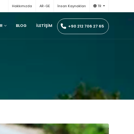
Hakkımızda
AR-GE
İnsan Kaynakları
TR
ER
BLOG
İLETIŞIM
+90 212 706 27 65