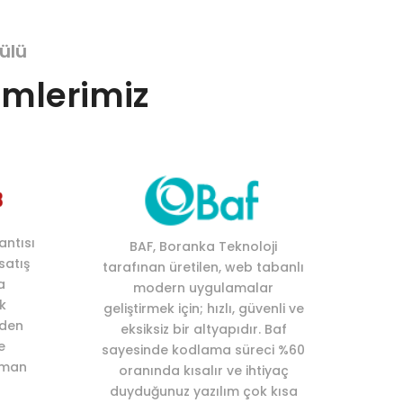
ülü
ümlerimiz
antısı
BAF, Boranka Teknoloji
satış
tarafınan üretilen, web tabanlı
a
modern uygulamalar
ik
geliştirmek için; hızlı, güvenli ve
rden
eksiksiz bir altyapıdır. Baf
e
sayesinde kodlama süreci %60
zaman
oranında kısalır ve ihtiyaç
duyduğunuz yazılım çok kısa