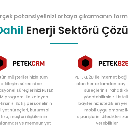
rçek potansiyelinizi ortaya çıkarmanın form
Dahil
Enerji Sektörü Çöz
tün müşterilerinizin tüm
PETEKB2B ile internet bağl
etkileşim sürecini ve
olan her ortamdan bayi 
syonel süreçlerinizi PETEK
süreçlerinizi rahatlıkl
M programı ile kolayca
yönetebilirsiniz. Üstel
irsiniz. Satış personelinin
bayileriniz istedikleri ye
liyet süreçleri, kurumsal
mobil uygulamanız il
fıza, müşteri ilişkilerinin
siparişlerini diledikleri 
nlanması ve memnuniyet
verebilirler