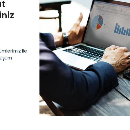
ut
iniz
ümlerimiz ile
önüşüm