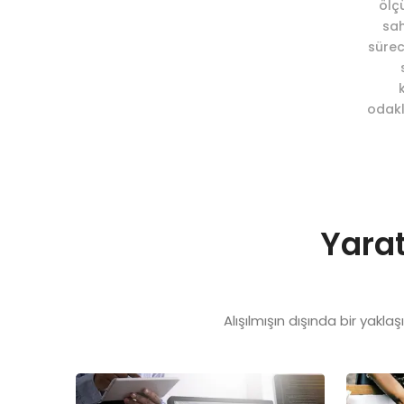
ölç
sah
sürec
odakl
Yarat
Alışılmışın dışında bir yakla