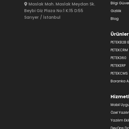
Bilgi Güven
Maslak Mah. Maslak Meydan Sk.
Beybi Giz Plaza No:1 K:15 D:55
Gizlilik
Sarıyer / İstanbul
Blog
Ürünler
PETEKB2B 
PETEKCRM
PETEK360
PETEKERP
PETEKCMS
Boranka A
Hizmet
Mobil Uyg
Özel Yazılı
Yazılım Eki
DevOps Da