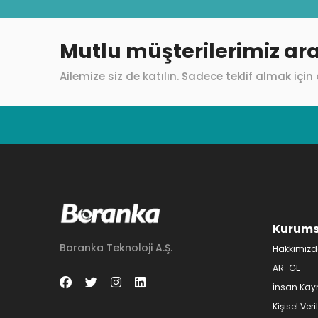
Mutlu müşterilerimiz ara
Ailemize siz de katılın. Sadece teklif almak için 
Kurums
Boranka Teknoloji A.Ş.
Hakkımız
AR-GE
İnsan Kay
Kişisel Ver