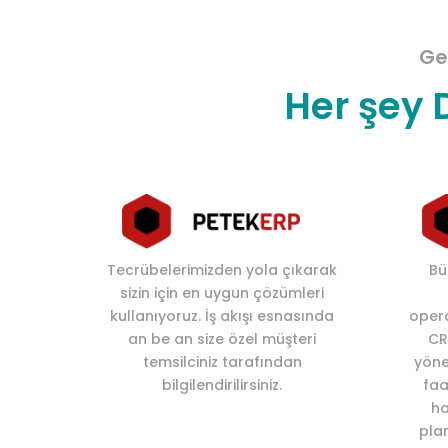
Ge
Her şey 
Tecrübelerimizden yola çıkarak
Bü
sizin için en uygun çözümleri
kullanıyoruz. İş akışı esnasında
opera
an be an size özel müşteri
CR
temsilciniz tarafından
yönet
bilgilendirilirsiniz.
faa
ha
pla