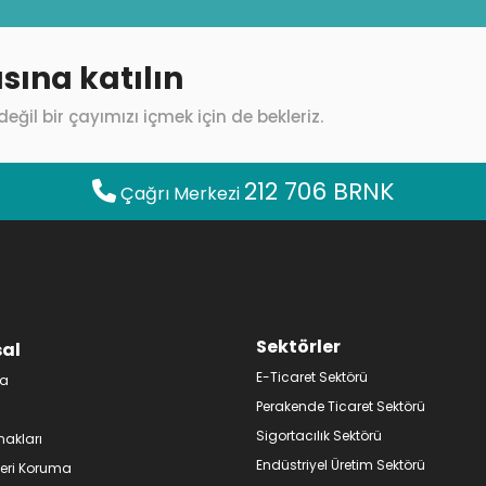
sına katılın
değil bir çayımızı içmek için de bekleriz.
212 706 BRNK
Çağrı Merkezi
Sektörler
al
E-Ticaret Sektörü
da
Perakende Ticaret Sektörü
Sigortacılık Sektörü
nakları
Endüstriyel Üretim Sektörü
ileri Koruma