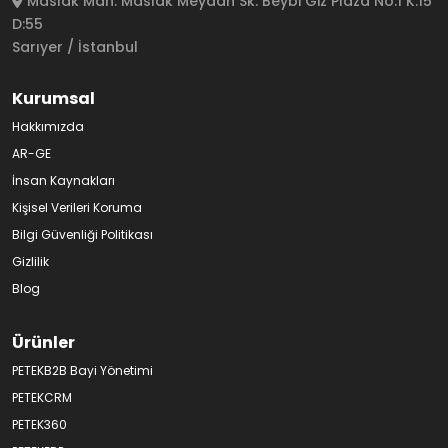
Maslak Mah. Maslak Meydan Sk. Beybi Giz Plaza No:1 K:15
D:55
Sarıyer / İstanbul
Kurumsal
Hakkımızda
AR-GE
İnsan Kaynakları
Kişisel Verileri Koruma
Bilgi Güvenliği Politikası
Gizlilik
Blog
Ürünler
PETEKB2B Bayi Yönetimi
PETEKCRM
PETEK360