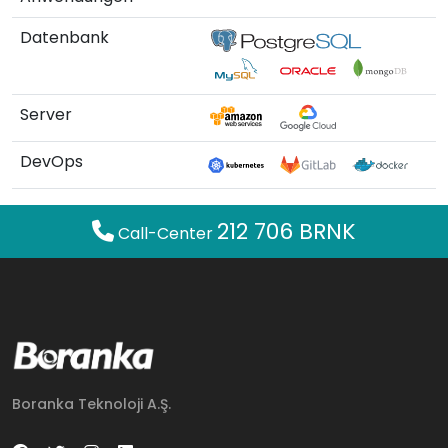
Datenbank
Server
DevOps
212 706 BRNK
Call-Center
Boranka Teknoloji A.Ş.